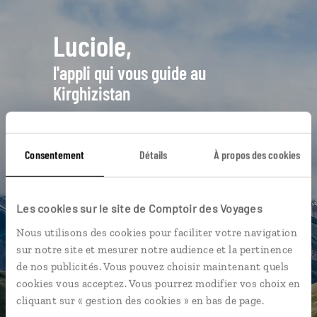
Luciole,
l'appli qui vous guide au
Kirghizistan
L’itinéraire vers votre hôtel en 1
clic
Consentement
Détails
À propos des cookies
Notre sélection de bonnes adresses
Les plus beaux sites naturels
géolocalisées
Les cookies sur le site de Comptoir des Voyages
L'album souvenirs à composer
Nous utilisons des cookies pour faciliter votre navigation
vous-même
sur notre site et mesurer notre audience et la pertinence
de nos publicités. Vous pouvez choisir maintenant quels
cookies vous acceptez. Vous pourrez modifier vos choix en
cliquant sur « gestion des cookies » en bas de page.
DÉCOUVRIR LUCIOLE