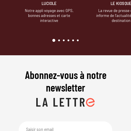
LUCIOLE
LE KIOSQU
Notre appli voyage avec GPS,
La revue de presse 
bonnes adresses et carte
informe de l’actualit
interactive
destination
Abonnez-vous à notre
newsletter