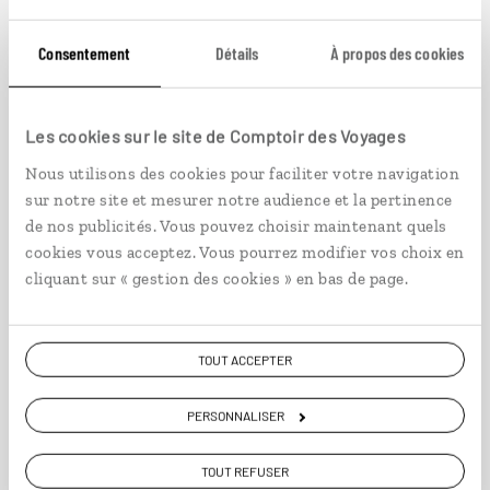
Consentement
Détails
À propos des cookies
La grande frise kirghize
Les cookies sur le site de Comptoir des Voyages
Nous utilisons des cookies pour faciliter votre navigation
Circuit complet au Kirghizistan : Bishkek, Issyk-
sur notre site et mesurer notre audience et la pertinence
Kul, Karakol, Song-Kul…
de nos publicités. Vous pouvez choisir maintenant quels
cookies vous acceptez. Vous pourrez modifier vos choix en
14 jours / 12 nuits
cliquant sur « gestion des cookies » en bas de page.
à partir de 3400€
TOUT ACCEPTER
PERSONNALISER
VOIR NOS 3 IDÉES DE VOYAGE AU KIRGHIZISTAN
TOUT REFUSER