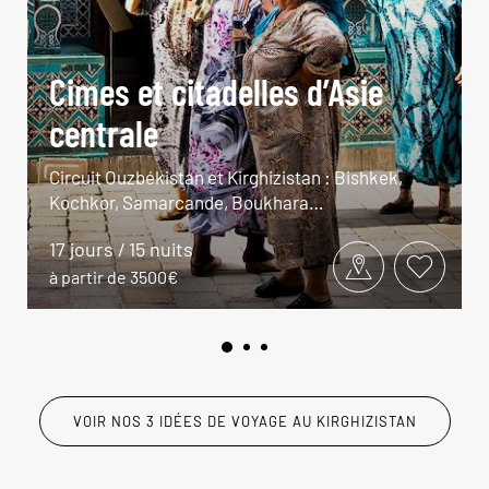
Cimes et citadelles d’Asie
centrale
Circuit Ouzbékistan et Kirghizistan : Bishkek,
Kochkor, Samarcande, Boukhara…
17 jours / 15 nuits
à partir de 3500€
VOIR NOS 3 IDÉES DE VOYAGE AU KIRGHIZISTAN