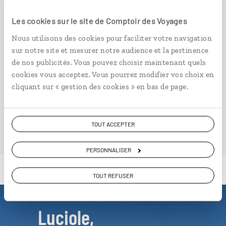
Suarez.
Les cookies sur le site de Comptoir des Voyages
12 jours / 9 nuits
à partir de 3300€
Nous utilisons des cookies pour faciliter votre navigation
sur notre site et mesurer notre audience et la pertinence
de nos publicités. Vous pouvez choisir maintenant quels
cookies vous acceptez. Vous pourrez modifier vos choix en
cliquant sur « gestion des cookies » en bas de page.
VOIR NOS 9 IDÉES DE VOYAGE À MADAGASCAR
TOUT ACCEPTER
PERSONNALISER
TOUT REFUSER
Luciole,