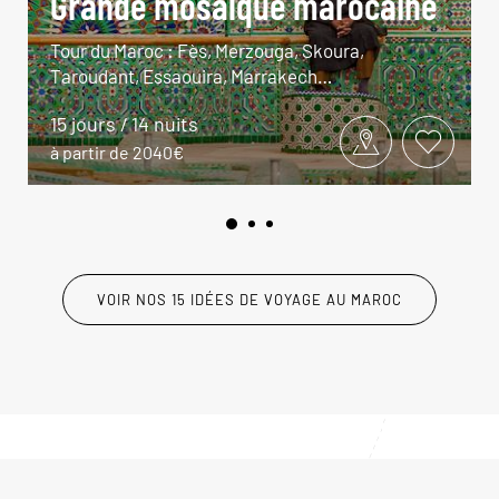
Grande mosaïque marocaine
Tour du Maroc : Fès, Merzouga, Skoura,
Taroudant, Essaouira, Marrakech…
15 jours / 14 nuits
à partir de 2040€
VOIR NOS 15 IDÉES DE VOYAGE AU MAROC