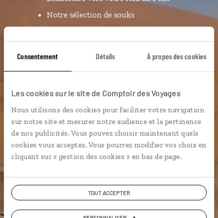
Notre sélection de souks
Les plus belles kasbahs
géolocalisées
Consentement
Détails
À propos des cookies
L'album souvenirs à composer
vous-même
Les cookies sur le site de Comptoir des Voyages
DÉCOUVRIR LUCIOLE
Nous utilisons des cookies pour faciliter votre navigation
sur notre site et mesurer notre audience et la pertinence
de nos publicités. Vous pouvez choisir maintenant quels
cookies vous acceptez. Vous pourrez modifier vos choix en
cliquant sur « gestion des cookies » en bas de page.
TOUT ACCEPTER
PERSONNALISER