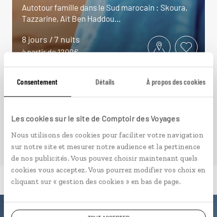
Autotour famille dans le Sud marocain : Skoura,
Tazzarine, Aït Ben Haddou…
8 jours / 7 nuits
à partir de 1200€
Consentement
Détails
À propos des cookies
VOIR NOS 15 IDÉES DE VOYAGE AU MAROC
Les cookies sur le site de Comptoir des Voyages
Nous utilisons des cookies pour faciliter votre navigation
sur notre site et mesurer notre audience et la pertinence
de nos publicités. Vous pouvez choisir maintenant quels
cookies vous acceptez. Vous pourrez modifier vos choix en
cliquant sur « gestion des cookies » en bas de page.