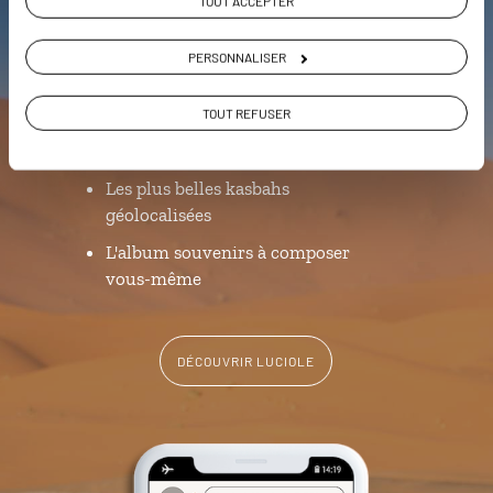
Luciole,
TOUT ACCEPTER
l'appli qui vous guide au Maroc
PERSONNALISER
L’itinéraire vers votre riad en 1 clic
TOUT REFUSER
Notre sélection de souks
Les plus belles kasbahs
géolocalisées
L'album souvenirs à composer
vous-même
DÉCOUVRIR LUCIOLE