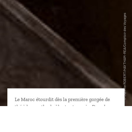
Le Maroc étourdit dès la première gorgée de
thé à la menthe, brûlante et sucrée. Dans les
ruelles labyrinthiques des médinas, le parfum
des épices chatouille les narines. La vie pulse
avec les klaxons et les harangues des vendeurs