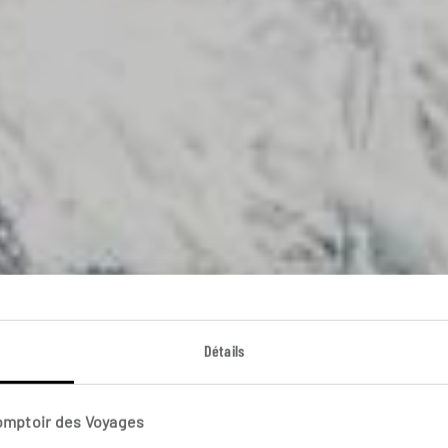
Détails
Khumbu, en pays 
Comptoir des Voyages