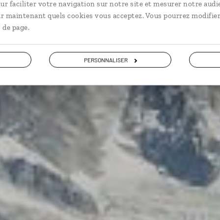
s la région sherpa du Solu-Khumbu, au pied de l’Himala
ur faciliter votre navigation sur notre site et mesurer notre audi
ir maintenant quels cookies vous acceptez. Vous pourrez modifier
 de page.
Voir les 16 avis sur les voyages au Népal
PERSONNALISER
VOIR LA GALERIE PHOTOS