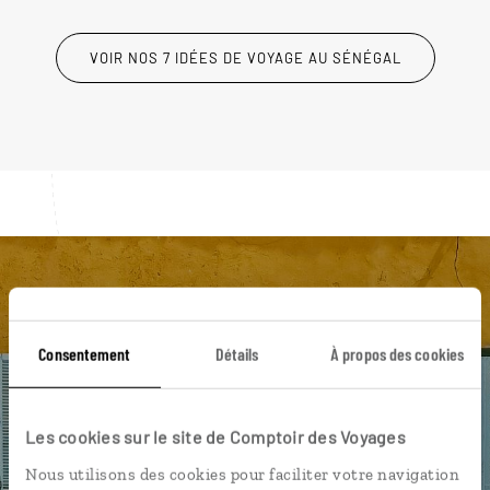
VOIR NOS 7 IDÉES DE VOYAGE AU SÉNÉGAL
Luciole,
l'appli qui vous guide au Sénégal
Consentement
Détails
À propos des cookies
L’itinéraire vers votre case
sénégalaise en 1 clic
Les cookies sur le site de Comptoir des Voyages
Notre sélection de restaurants à
Nous utilisons des cookies pour faciliter votre navigation
Dakar