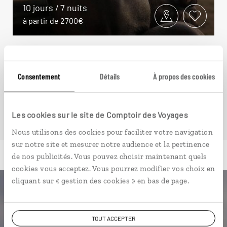
10 jours / 7 nuits
à partir de 2700€
Consentement
Détails
À propos des cookies
VOIR NOS 8 IDÉES DE VOYAGE AUX SEYCHELLES
Les cookies sur le site de Comptoir des Voyages
Nous utilisons des cookies pour faciliter votre navigation
sur notre site et mesurer notre audience et la pertinence
de nos publicités. Vous pouvez choisir maintenant quels
cookies vous acceptez. Vous pourrez modifier vos choix en
cliquant sur « gestion des cookies » en bas de page.
Luciole,
l'appli qui vous guide aux
TOUT ACCEPTER