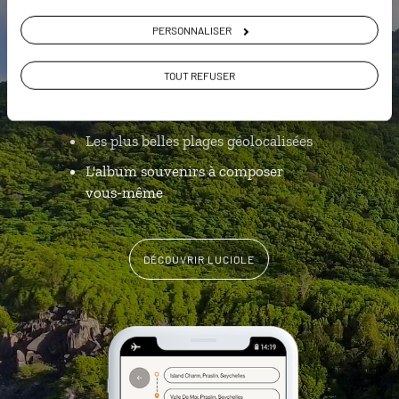
Seychelles
PERSONNALISER
L’itinéraire vers votre bungalow
TOUT REFUSER
en 1 clic
Notre sélection de
street food
Les plus belles plages géolocalisées
L'album souvenirs à composer
vous-même
DÉCOUVRIR LUCIOLE