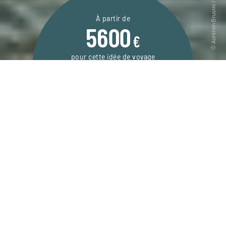
À partir de
5600
€
pour cette idée de voyage
14 jours / 11 nuits
DEMANDER UN DEVIS
Voyage de noces sur trois îles paradisiaques
des Seychelles.