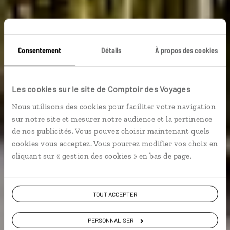
Consentement
Détails
À propos des cookies
Trois îles à deux
Les cookies sur le site de Comptoir des Voyages
Voyage de noces aux Seychelles : Praslin, La Digue,
Nous utilisons des cookies pour faciliter votre navigation
Silhouette.
sur notre site et mesurer notre audience et la pertinence
de nos publicités. Vous pouvez choisir maintenant quels
En amoureux
Plages etc.
cookies vous acceptez. Vous pourrez modifier vos choix en
cliquant sur « gestion des cookies » en bas de page.
Voir les 137 avis sur les voyages aux
Seychelles
TOUT ACCEPTER
PERSONNALISER
VOIR LA GALERIE PHOTOS