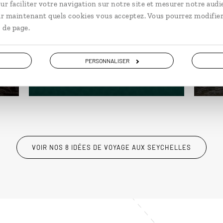
Tr
ur faciliter votre navigation sur notre site et mesurer notre audi
Croisière Seychelles en catamaran
ir maintenant quels cookies vous acceptez. Vous pourrez modifier
t
: Praslin, La Digue, île Cocos,
Voy
 de page.
Mahé...
Pras
11 jours / 8 nuits
14 j
PERSONNALISER
à partir de 3300€
à pa
VOIR NOS 8 IDÉES DE VOYAGE AUX SEYCHELLES