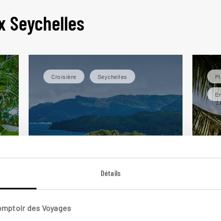
x Seychelles
Croisière
Seychelles
Pl
En
Détails
t
Comptoir des Voyages
Larguez les amarres