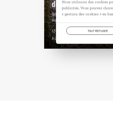
doux alizés
Nous utilisons des cookies po
publicités. Vous pouvez chois
Séjour nature et actif à Maurice e
« gestion des cookies » en bas
aux Seychelles.
13 jours / 10 nuits
TOUT REFUSER
à partir de 4200€