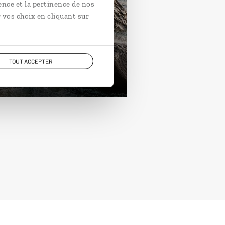
ois îles à deux
ence et la pertinence de nos
 vos choix en cliquant sur
age de noces aux Seychelles :
lin, La Digue, Silhouette.
ours / 11 nuits
TOUT ACCEPTER
rtir de 5600€