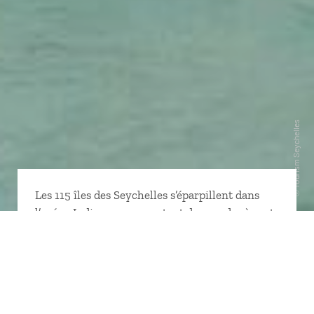
Les 115 îles des Seychelles s’éparpillent dans
l’océan Indien comme autant de mondes à part.
Si une certaine familiarité s’en dégage, chacune
recèle une merveille qui n’appartient qu’à elle.
Mahé et son littoral, Praslin et sa vallée de Mai
pourvoyeuse en cocos de mer, La Digue et son
cœur de granit… Des rencontres saisissantes