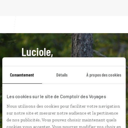
Luciole,
l'appli qui vous guide en Suède
Consentement
Détails
À propos des cookies
L’itinéraire vers votre hôtel en
Suède en 1 clic
Notre sélection de boulangeries
Les cookies sur le site de Comptoir des Voyages
pour un
kanelbullar
Nous utilisons des cookies pour faciliter votre navigation
Les plus beaux lacs géolocalisés
sur notre site et mesurer notre audience et la pertinence
L'album souvenirs à composer
de nos publicités. Vous pouvez choisir maintenant quels
vous-même
cookies vous acceptez. Vous pourrez modifier vos choix en