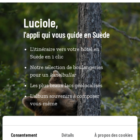
Luciole,
l'appli qui vous guide en Suède
L’itinéraire vers votre hôtel en
Suède en 1 clic
Notre sélection de boulangeries
pour un
kanelbullar
Les plus beaux lacs géolocalisés
L'album souvenirs à composer
vous-même
DÉCOUVRIR LUCIOLE
Consentement
Détails
À propos des cookies