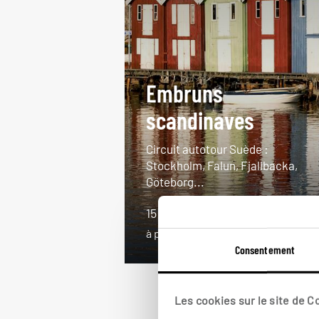
Embruns
scandinaves
Circuit autotour Suède :
Stockholm, Falun, Fjallbacka,
Göteborg...
15 jours / 14 nuits
à partir de 2750€
Consentement
Les cookies sur le site de 