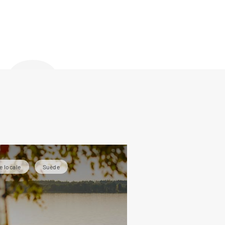
de
e locale
Suède