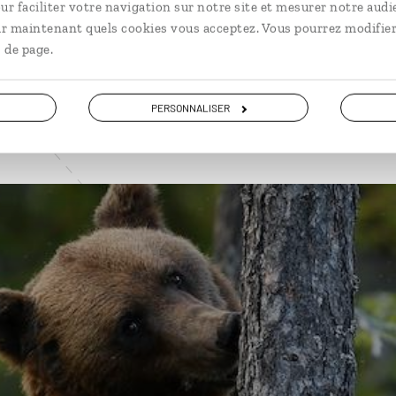
ur faciliter votre navigation sur notre site et mesurer notre audi
VOIR NOS 9 IDÉES DE VOYAGE EN SUÈDE
ir maintenant quels cookies vous acceptez. Vous pourrez modifier
 de page.
PERSONNALISER