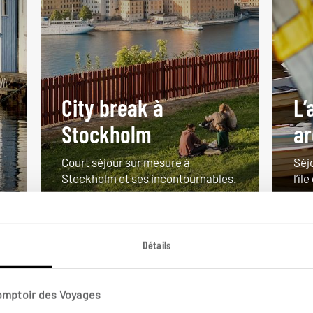
City break à
L’
Stockholm
ar
Court séjour sur mesure à
Séj
Stockholm et ses incontournables.
l’îl
4 jours / 3 nuits
5 j
à partir de 850€
à pa
Détails
Comptoir des Voyages