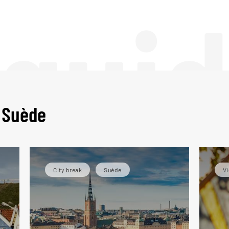
 gui
 Suède
City break
Suède
Vi