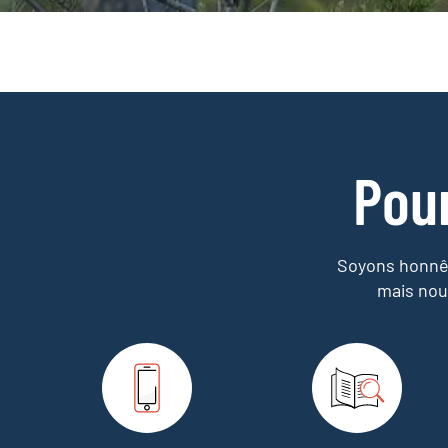
Pou
Soyons honnêt
mais nou