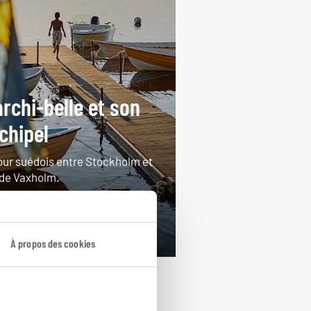
archi-belle et son
chipel
our suédois entre Stockholm et
e de Vaxholm.
ours / 4 nuits
rtir de 1150€
À propos des cookies