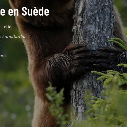
ide en Suède
1 clic
n
kanelbullar
ême