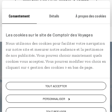
VOIR NOS 3 IDÉES DE VOYAGE À TAÏWAN
Consentement
Détails
À propos des cookies
Les cookies sur le site de Comptoir des Voyages
Nous utilisons des cookies pour faciliter votre navigation
sur notre site et mesurer notre audience et la pertinence
Luciole,
de nos publicités. Vous pouvez choisir maintenant quels
cookies vous acceptez. Vous pourrez modifier vos choix en
l'appli qui vous guide à Taïwan
cliquant sur « gestion des cookies » en bas de page.
L’itinéraire vers votre hôtel en 1
clic
TOUT ACCEPTER
Notre sélection de
street food
PERSONNALISER
Les plus beaux temples et pagodes
géolocalisés
TOUT REFUSER