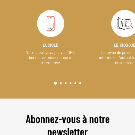
LUCIOLE
LE KIOSQU
Notre appli voyage avec GPS,
La revue de presse 
bonnes adresses et carte
informe de l’actualit
interactive
destination
Abonnez-vous à notre
newsletter