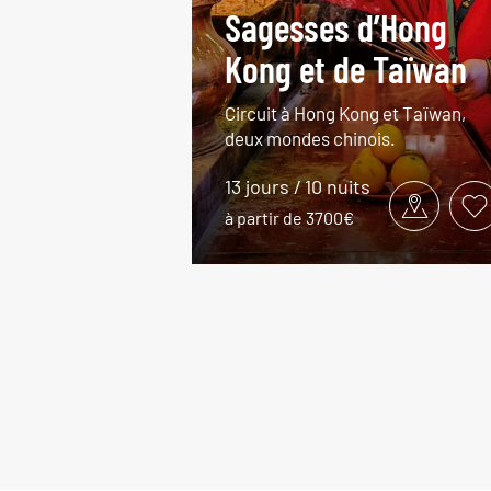
Sagesses d’Hong
Kong et de Taïwan
Circuit à Hong Kong et Taïwan,
deux mondes chinois.
13 jours / 10 nuits
à partir de 3700€