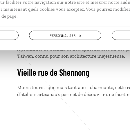
ur faciliter votre navigation sur notre site et mesurer notre audi
ir maintenant quels cookies vous acceptez. Vous pourrez modifier
Un havre de paix pour les amoureux de la nature et l
 de page.
étendues de sable et oiseaux migrateurs.
Monastère de Foguangshan
PERSONNALISER
À proximité de Tainan, ce lieu spirituel est l’un des 
Taïwan, connu pour son architecture majestueuse.
Vieille rue de Shennong
Moins touristique mais tout aussi charmante, cette ru
d’ateliers artisanaux permet de découvrir une facette