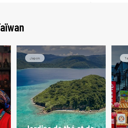
Taïwan
Japon
T