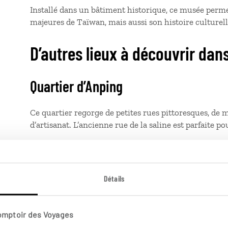
Installé dans un bâtiment historique, ce musée perme
majeures de Taïwan, mais aussi son histoire culturell
D’autres lieux à découvrir dan
Quartier d’Anping
Ce quartier regorge de petites rues pittoresques, de m
d’artisanat. L’ancienne rue de la saline est parfaite p
Sources chaudes de Guanziling
Détails
À une heure de route de Tainan, ces sources thermale
volcanique, offrent un véritable moment de détente.
Comptoir des Voyages
Parc national de Taijiang