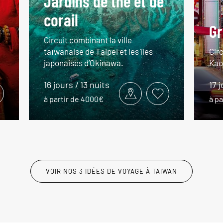
Jardins de thé et de
corail
Gr
Circuit combinant la ville
taïwanaise de Taipei et les îles
Circ
japonaises d’Okinawa.
Kao
16 jours / 13 nuits
17 j
à partir de 4000€
à pa
VOIR NOS 3 IDÉES DE VOYAGE À TAÏWAN