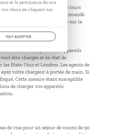
ence et la pertinence de nos
seuls, accompagnés d’un seul de leurs
 vos choix en cliquant sur
iés aux soins d’amis, il est recommandé
t les modalités sont accessibles sur la
consentement
TOUT ACCEPTER
eur dans les aéroports : les appareils
vent être chargés et en état de
r les Etats-Unis et Londres. Les agents de
 ayez votre chargeur à portée de main. Si
nfisqué. Cette mesure étant susceptible
llons de charger vos appareils
nation.
: pas de visa pour un séjour de moins de 90