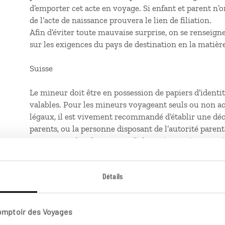
d’emporter cet acte en voyage. Si enfant et parent n’
de l’acte de naissance prouvera le lien de filiation.
Afin d’éviter toute mauvaise surprise, on se renseign
sur les exigences du pays de destination en la matière
Suisse
Le mineur doit être en possession de papiers d’identit
valables. Pour les mineurs voyageant seuls ou non a
légaux, il est vivement recommandé d’établir une dé
parents, ou la personne disposant de l’autorité paren
mineur, en plus des papiers d’identité, peut être exigé
l’entrée sur leur territoire (ou de la sortie). Si une a
pouvez l’établir, sauf exigence spécifique du pays de de
Détails
comporter les données personnelles et les numéros d
ainsi que la date, la durée du séjour et le motif du vo
Comptoir des Voyages
Canada