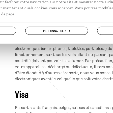
ur faciliter votre navigation sur notre site et mesurer notre audi
Pour les enfants ressortissants canadiens voyageant 
ir maintenant quels cookies vous acceptez. Vous pourrez modifier
parents ou par leur tuteur légal, d’un groupe ou conf
 de page.
qu’ils soient munis d’une lettre de consentement, don
page https://voyage.gc.ca/voyager/enfant/lettre-de-
PERSONNALISER
De nouvelles mesures de sécurité sont entrées en vigu
électroniques (smartphones, tablettes, portables…) doi
fonctionnement sur tous les vols allant ou passant pa
contrôle doivent pouvoir les allumer. Par précaution,
votre appareil est déchargé ou défectueux, il sera co
d’être étendue à d’autres aéroports, nous vous consei
électroniques avant le vol quelle que soit votre desti
Visa
Ressortissants français, belges, suisses et canadiens 