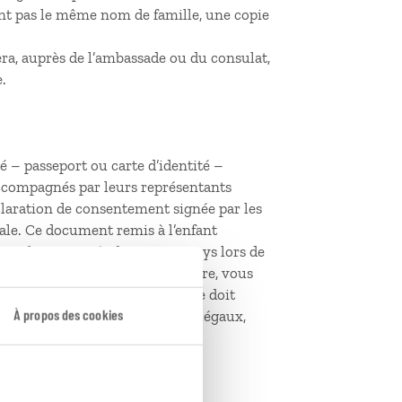
ont pas le même nom de famille, une copie
era, auprès de l’ambassade ou du consulat,
.
é – passeport ou carte d’identité –
ccompagnés par leurs représentants
claration de consentement signée par les
tale. Ce document remis à l’enfant
 par les autorités de certains pays lors de
utorisation parentale est nécessaire, vous
stination, sur papier libre. Elle doit
À propos des cookies
e téléphone des représentants légaux,
yage.