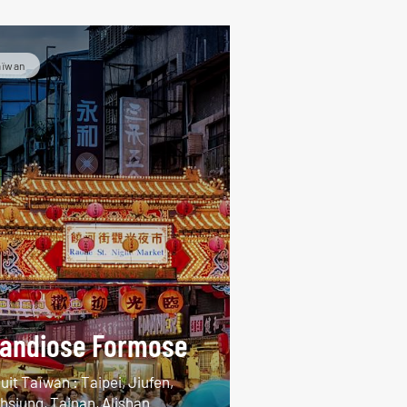
aïwan
andiose Formose
uit Taïwan : Taipei, Jiufen,
hsiung, Tainan, Alishan…