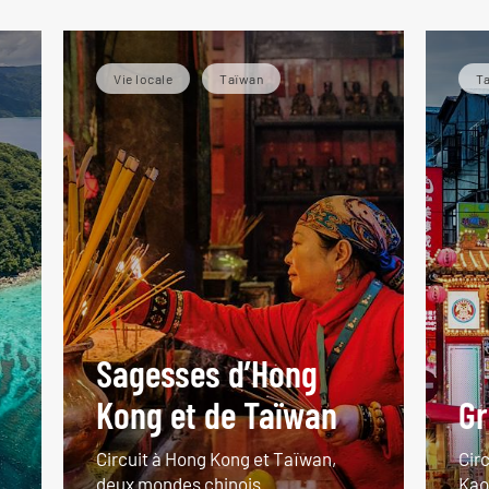
Vie locale
Taïwan
T
Sagesses d’Hong
Kong et de Taïwan
Gr
Circuit à Hong Kong et Taïwan,
Circ
deux mondes chinois.
Kao