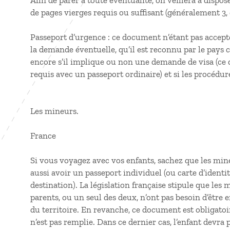
Afin de parer à toute éventualité, on veillera à disp
de pages vierges requis ou suffisant (généralement 3, 
Passeport d’urgence : ce document n’étant pas accepté p
la demande éventuelle, qu’il est reconnu par le pays 
encore s’il implique ou non une demande de visa (ce 
requis avec un passeport ordinaire) et si les procédu
Les mineurs.
France
Si vous voyagez avec vos enfants, sachez que les mine
aussi avoir un passeport individuel (ou carte d’identi
destination). La législation française stipule que le
parents, ou un seul des deux, n’ont pas besoin d’être 
du territoire. En revanche, ce document est obligato
n’est pas remplie. Dans ce dernier cas, l’enfant devra 