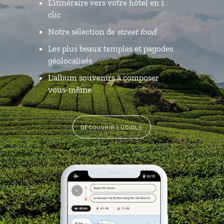
L’itinéraire vers votre hôtel en 1
clic
Notre sélection de
street food
Les plus beaux temples et pagodes
géolocalisés
L'album souvenirs à composer
vous-même
DÉCOUVRIR LUCIOLE