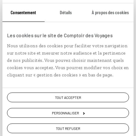
Consentement
Détails
À propos des cookies
Les cookies sur le site de Comptoir des Voyages
Nous utilisons des cookies pour faciliter votre navigation
sur notre site et mesurer notre audience et la pertinence
de nos publicités. Vous pouvez choisir maintenant quels
Street Art & Biergarten
cookies vous acceptez. Vous pourrez modifier vos choix en
cliquant sur « gestion des cookies » en bas de page.
Séjour culturel à Berlin sur mesure, entre
Biergarten et street art.
TOUT ACCEPTER
4 jours / 3 nuits
à partir de 890€
PERSONNALISER
TOUT REFUSER