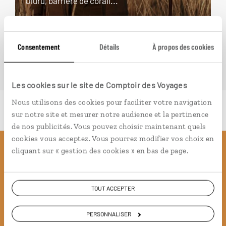
Uluru, barrière de corail...
14 jours / 11 nuits
à partir de 3900€
Consentement
Détails
À propos des cookies
Les cookies sur le site de Comptoir des Voyages
Nous utilisons des cookies pour faciliter votre navigation
sur notre site et mesurer notre audience et la pertinence
de nos publicités. Vous pouvez choisir maintenant quels
cookies vous acceptez. Vous pourrez modifier vos choix en
cliquant sur « gestion des cookies » en bas de page.
Pourquoi voyager avec
nous
TOUT ACCEPTER
Soyons honnête, nous ne sommes pas les seuls
PERSONNALISER
à proposer des voyages sur mesure,
mais nous