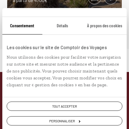
à partir de 4700€
Consentement
Détails
À propos des cookies
Les cookies sur le site de Comptoir des Voyages
Nous utilisons des cookies pour faciliter votre navigation
sur notre site et mesurer notre audience et la pertinence
de nos publicités. Vous pouvez choisir maintenant quels
cookies vous acceptez. Vous pourrez modifier vos choix en
cliquant sur « gestion des cookies » en bas de page.
Pourquoi voyager avec
nous
TOUT ACCEPTER
Soyons honnête, nous ne sommes pas les seuls
PERSONNALISER
à proposer des voyages sur mesure,
mais nous