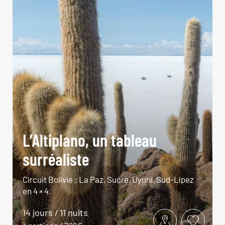
L’Altiplano, un tableau
surréaliste
Circuit Bolivie : La Paz, Sucre, Uyuni, Sud-Lípez
en 4 × 4.
14 jours / 11 nuits