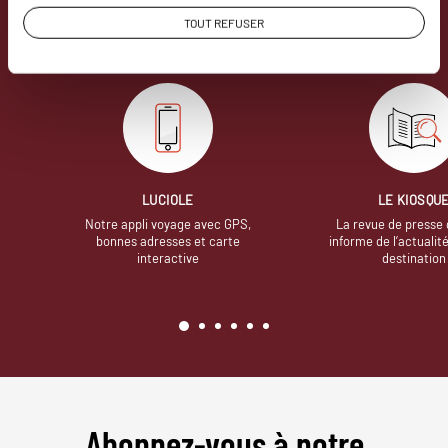
avons quelques atouts qui font
TOUT REFUSER
incontestablement la différence.
LUCIOLE
LE KIOSQU
Notre appli voyage avec GPS,
La revue de presse 
bonnes adresses et carte
informe de l’actualit
interactive
destination
Abonnez-vous à notre