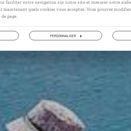
t complet en Bolivie : lac Titicaca, salars, lagunes, Alt
ur faciliter votre navigation sur notre site et mesurer notre audi
ir maintenant quels cookies vous acceptez. Vous pourrez modifier
 de page.
Voir les 11 avis sur les voyages en Bolivie
PERSONNALISER
VOIR LA GALERIE PHOTOS