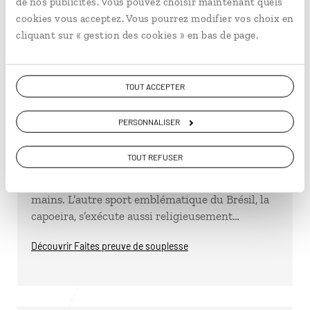
de nos publicités. Vous pouvez choisir maintenant quels
cookies vous acceptez. Vous pourrez modifier vos choix en
cliquant sur « gestion des cookies » en bas de page.
TOUT ACCEPTER
PERSONNALISER
Faites preuve de souplesse
TOUT REFUSER
Il n’y a pas que le
futebol
qui se joue sans les
mains. L’autre sport emblématique du Brésil, la
capoeira, s’exécute aussi religieusement…
Découvrir Faites preuve de souplesse