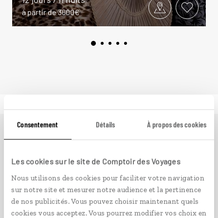
à partir de 3600€
Consentement
Détails
À propos des cookies
Ailleurs
est le magazine web de Comptoir des Voyages.
Conçu pour ceux qui préparent leur voyage et ceux que
Les cookies sur le site de Comptoir des Voyages
passionnent les découvertes et rencontres du bout du
monde, il fait naître une irrésistible envie d’aller voir
Nous utilisons des cookies pour faciliter votre navigation
ailleurs.
sur notre site et mesurer notre audience et la pertinence
de nos publicités. Vous pouvez choisir maintenant quels
cookies vous acceptez. Vous pourrez modifier vos choix en
PLONGER DANS NOTRE MAGAZINE