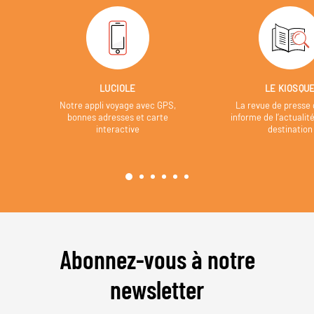
LUCIOLE
LE KIOSQU
Notre appli voyage avec GPS,
La revue de presse 
bonnes adresses et carte
informe de l’actualit
interactive
destination
Abonnez-vous à notre
newsletter