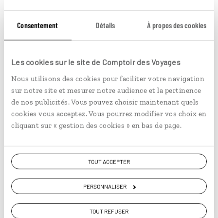
Consentement
Détails
À propos des cookies
Prenez La Boquilla dans votre
filet
Les cookies sur le site de Comptoir des Voyages
Nous utilisons des cookies pour faciliter votre navigation
Le long des mangroves parsemées de
sur notre site et mesurer notre audience et la pertinence
palétuviers, les poissons pullulent, les hérons et
de nos publicités. Vous pouvez choisir maintenant quels
pélicans s’en régalent à l’avance tandis que les…
cookies vous acceptez. Vous pourrez modifier vos choix en
cliquant sur « gestion des cookies » en bas de page.
Découvrir Prenez La Boquilla dans votre filet
TOUT ACCEPTER
PERSONNALISER
TOUT REFUSER