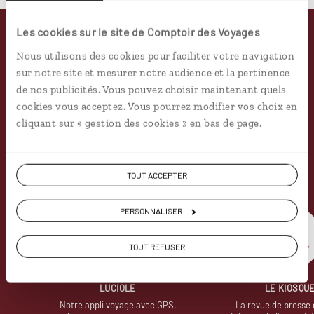
Les cookies sur le site de Comptoir des Voyages
Pourquoi voyager avec
Nous utilisons des cookies pour faciliter votre navigation
sur notre site et mesurer notre audience et la pertinence
nous
de nos publicités. Vous pouvez choisir maintenant quels
cookies vous acceptez. Vous pourrez modifier vos choix en
Soyons honnête, nous ne sommes pas les seuls
cliquant sur « gestion des cookies » en bas de page.
à proposer des voyages sur mesure,
mais nous
avons quelques atouts qui font
incontestablement la différence.
TOUT ACCEPTER
PERSONNALISER
TOUT REFUSER
LUCIOLE
LE KIOSQU
Notre appli voyage avec GPS,
La revue de presse 