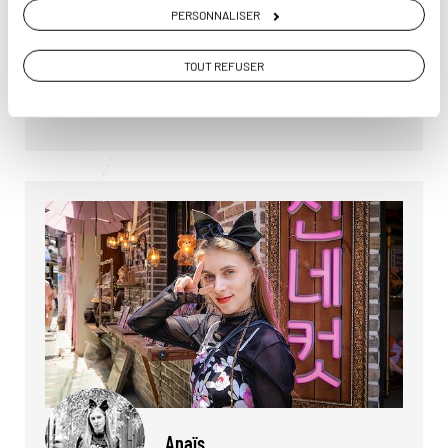
Le temps d'un hwachae, faites connaissance avec
PERSONNALISER
notre Welcome Host Élodie, qui vit à Busan
depuis 2013.
TOUT REFUSER
Lire son interview
Anaïs