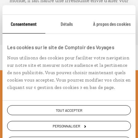
monde, il fait naître une irrésistible envie d’aller voir
ailleurs.
Consentement
Détails
À propos des cookies
PLONGER DANS NOTRE MAGAZINE
Les cookies sur le site de Comptoir des Voyages
Nous utilisons des cookies pour faciliter votre navigation
sur notre site et mesurer notre audience et la pertinence
de nos publicités. Vous pouvez choisir maintenant quels
cookies vous acceptez. Vous pourrez modifier vos choix en
Pourquoi voyager avec
cliquant sur « gestion des cookies » en bas de page.
nous
TOUT ACCEPTER
Soyons honnête, nous ne sommes pas les seuls
PERSONNALISER
à proposer des voyages sur mesure,
mais nous
avons quelques atouts qui font