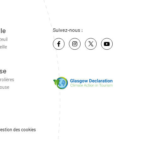
lle
Suivez-nous :
teuil
ille
se
rolières
louse
estion des cookies