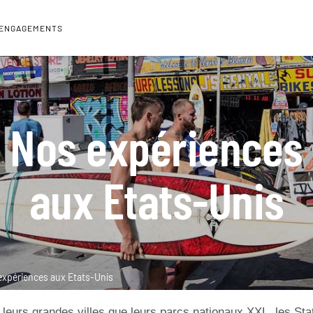
 ENGAGEMENTS
Nos expériences
aux Etats-Unis
expériences aux Etats-Unis
leurs grandes villes que leurs parcs nationaux XXL, les Sta