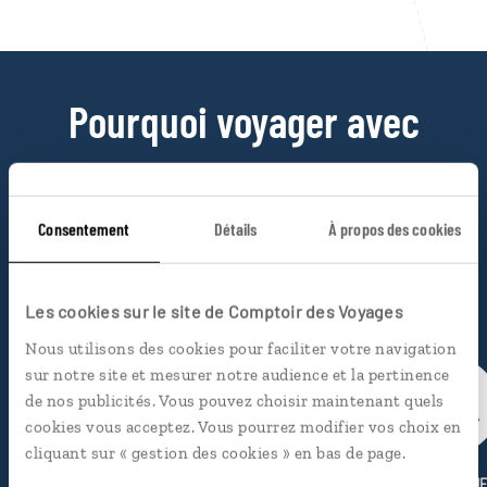
Pourquoi voyager avec
nous
Soyons honnête, nous ne sommes pas les seuls
Consentement
Détails
À propos des cookies
à proposer des voyages sur mesure,
mais nous
avons quelques atouts qui font
incontestablement la différence.
Les cookies sur le site de Comptoir des Voyages
Nous utilisons des cookies pour faciliter votre navigation
sur notre site et mesurer notre audience et la pertinence
de nos publicités. Vous pouvez choisir maintenant quels
cookies vous acceptez. Vous pourrez modifier vos choix en
cliquant sur « gestion des cookies » en bas de page.
LUCIOLE
LE KIOSQU