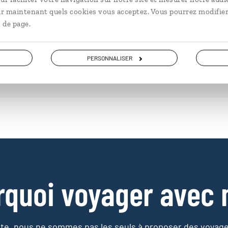
à partir de 3000€
à pa
ir maintenant quels cookies vous acceptez. Vous pourrez modifier
 de page.
PERSONNALISER
rquoi voyager avec 
e, nous ne sommes pas les seuls à proposer des voyag