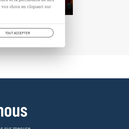
rtir de 3400€
 vos choix en cliquant sur
TOUT ACCEPTER
nous
es sur mesure,