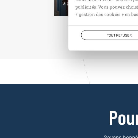
à partir de 4100€
publicités. Vous pouvez chois
« gestion des cookies » en bas
TOUT REFUSER
Pou
Soyons honnêt