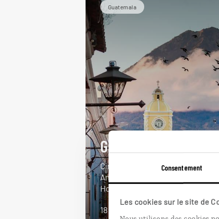
Guatemala
Guatemala intégral
Circuit de Guatelama City à
Consentement
Antigua en passant par Copán, au
Honduras.
Les cookies sur le site de 
18 jours / 16 nuits
Nous utilisons des cookies po