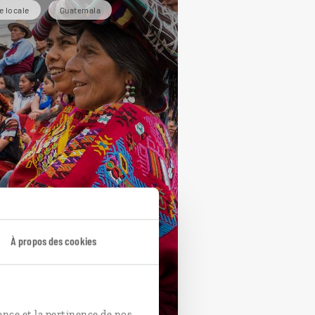
e locale
Guatemala
tissages
atémaltèques
À propos des cookies
cuit au Guatemala : Antigua,
lages mayas, côte caraïbe.
jours / 12 nuits
ence et la pertinence de nos