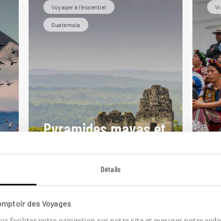
Voyager à l’essentiel
Vi
Guatemala
Pyramides mayas et
Mé
volcans sacrés
gu
Circuit des essentiels
Détails
guatémaltèques : Antigua,
Cir
Livingstone, Tikal...
vil
Comptoir des Voyages
10 jours / 8 nuits
14 
ur faciliter votre navigation sur notre site et mesurer notre audi