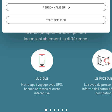
nous
PERSONNALISER
Soyons honnête, nous ne sommes pas les seuls
TOUT REFUSER
à proposer des voyages sur mesure,
mais nous
avons quelques atouts qui font
incontestablement la différence.
LUCIOLE
LE KIOSQU
Notre appli voyage avec GPS,
La revue de presse 
bonnes adresses et carte
informe de l’actualit
interactive
destination