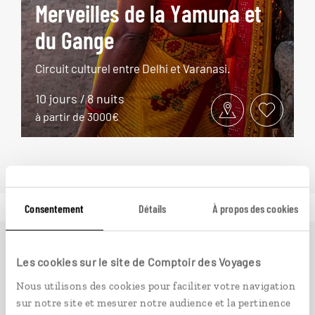
Merveilles de la Yamuna et
du Gange
Circuit culturel entre Delhi et Varanasi.
10 jours / 8 nuits
à partir de 3000€
Consentement
Détails
À propos des cookies
Ailleurs
est le magazine web de Comptoir des Voyages.
Les cookies sur le site de Comptoir des Voyages
Conçu pour ceux qui préparent leur voyage et ceux que
Nous utilisons des cookies pour faciliter votre navigation
passionnent les découvertes et rencontres du bout du
sur notre site et mesurer notre audience et la pertinence
monde, il fait naître une irrésistible envie d’aller voir