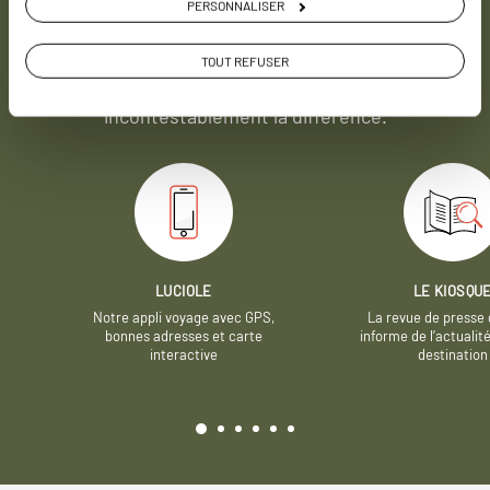
PERSONNALISER
Soyons honnête, nous ne sommes pas les seuls
à proposer des voyages sur mesure,
mais nous
TOUT REFUSER
avons quelques atouts qui font
incontestablement la différence.
LUCIOLE
LE KIOSQU
Notre appli voyage avec GPS,
La revue de presse 
bonnes adresses et carte
informe de l’actualit
interactive
destination