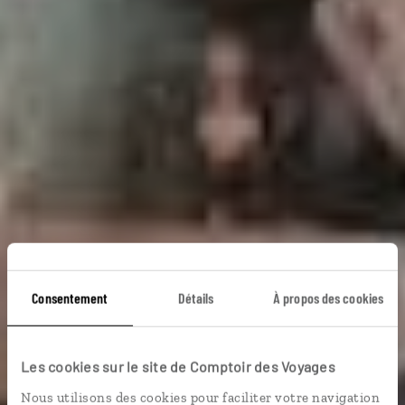
Consentement
Détails
À propos des cookies
Best of Ireland
Les cookies sur le site de Comptoir des Voyages
Circuit autotour best-of de l’Irlande : Dublin, Galway,
Nous utilisons des cookies pour faciliter votre navigation
Connemara...