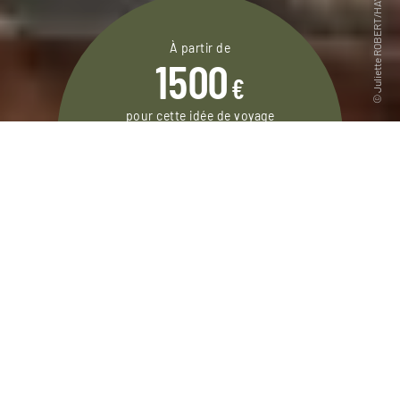
À partir de
1500
€
pour cette idée de voyage
8 jours / 7 nuits
DEMANDER UN DEVIS
Voyage à travers les lieux emblématiques de
l’Irlande, en alternant différents types