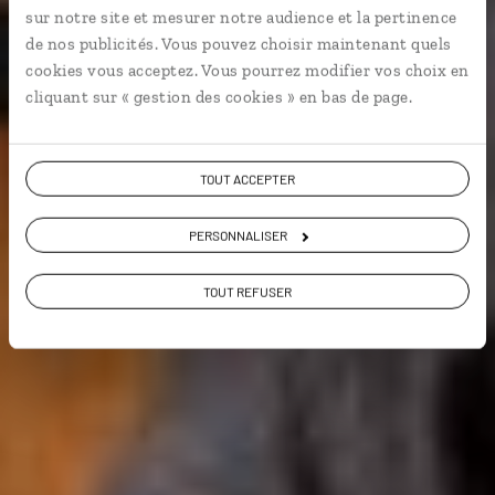
sur notre site et mesurer notre audience et la pertinence
de nos publicités. Vous pouvez choisir maintenant quels
Voyager à l’essentiel
cookies vous acceptez. Vous pourrez modifier vos choix en
cliquant sur « gestion des cookies » en bas de page.
Voir les 617 avis sur les voyages en Irlande
TOUT ACCEPTER
PERSONNALISER
VOIR LA GALERIE PHOTOS
TOUT REFUSER