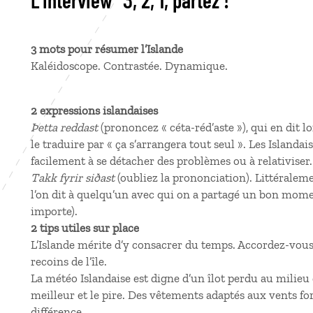
L'interview "3, 2, 1, partez !"
3 mots pour résumer l’Islande
Kaléidoscope. Contrastée. Dynamique.
2 expressions islandaises
Þetta reddast
(prononcez « céta-réd’aste »), qui en dit l
le traduire par « ça s’arrangera tout seul ». Les Islandai
facilement à se détacher des problèmes ou à relativiser.
Takk fyrir siðast
(oubliez la prononciation). Littéraleme
l’on dit à quelqu’un avec qui on a partagé un bon mome
importe).
2 tips utiles sur place
L’Islande mérite d’y consacrer du temps. Accordez-vous 
recoins de l’île.
La météo Islandaise est digne d’un îlot perdu au milieu 
meilleur et le pire. Des vêtements adaptés aux vents forts
différence.