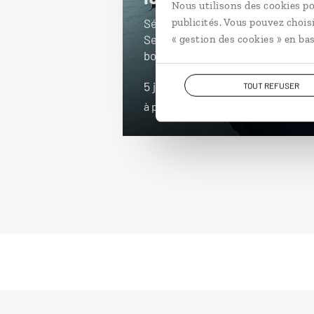
Nous utilisons des cookies po
publicités. Vous pouvez chois
Séjour en Islande en hiver, entre
Secret Lagoon et aurores
« gestion des cookies » en bas
boréales.
5 jours / 4 nuits
TOUT REFUSER
à partir de 1380€