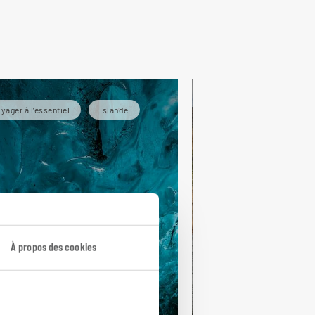
yager à l’essentiel
Islande
Grands espaces
À propos des cookies
saïque de feu et
 glace