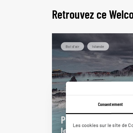
Retrouvez ce Welc
Bol d'air
Islande
Consentement
Pause douceur chez
Les cookies sur le site de 
les elfes