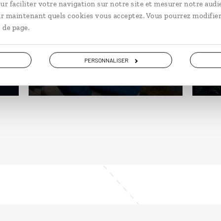
islandais
ur faciliter votre navigation sur notre site et mesurer notre audi
ir maintenant quels cookies vous acceptez. Vous pourrez modifier
Cir
Circuit autotour dans le Sud :
l’Is
 de page.
Cercle d’Or, Selfoss, Vik, Höfn…
Myv
8 jours / 7 nuits
11 j
PERSONNALISER
à partir de 1820€
à pa