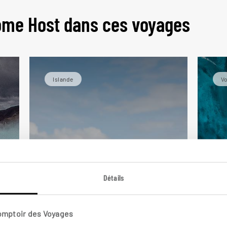
ome Host dans ces voyages
Islande
Vo
Détails
Mo
Le baptême
Comptoir des Voyages
de