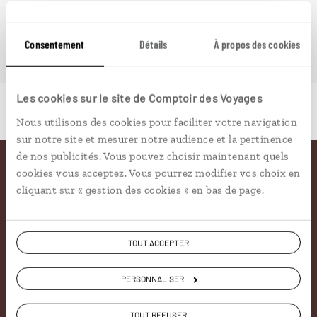
Consentement
Détails
À propos des cookies
Les cookies sur le site de Comptoir des Voyages
Nous utilisons des cookies pour faciliter votre navigation
sur notre site et mesurer notre audience et la pertinence
de nos publicités. Vous pouvez choisir maintenant quels
cookies vous acceptez. Vous pourrez modifier vos choix en
Pourquoi voyager avec
cliquant sur « gestion des cookies » en bas de page.
nous
TOUT ACCEPTER
Soyons honnête, nous ne sommes pas les seuls
à proposer des voyages sur mesure,
mais nous
PERSONNALISER
avons quelques atouts qui font
incontestablement la différence.
TOUT REFUSER