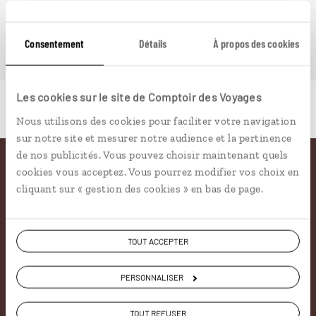
PLONGER DANS NOTRE MAGAZINE
Consentement
Détails
À propos des cookies
Les cookies sur le site de Comptoir des Voyages
Nous utilisons des cookies pour faciliter votre navigation
sur notre site et mesurer notre audience et la pertinence
de nos publicités. Vous pouvez choisir maintenant quels
cookies vous acceptez. Vous pourrez modifier vos choix en
Pourquoi voyager avec
cliquant sur « gestion des cookies » en bas de page.
nous
TOUT ACCEPTER
Soyons honnête, nous ne sommes pas les seuls
à proposer des voyages sur mesure,
mais nous
PERSONNALISER
avons quelques atouts qui font
incontestablement la différence.
TOUT REFUSER