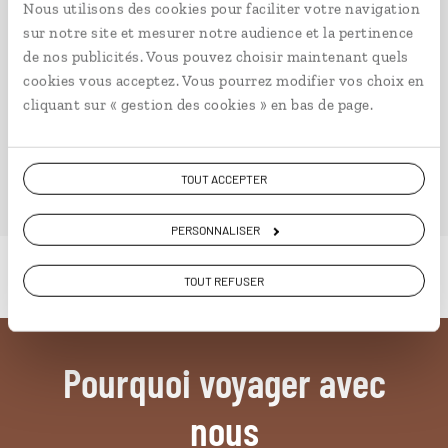
Nous utilisons des cookies pour faciliter votre navigation
Ailleurs
est le magazine web de Comptoir des Voyages.
sur notre site et mesurer notre audience et la pertinence
Conçu pour ceux qui préparent leur voyage et ceux que
de nos publicités. Vous pouvez choisir maintenant quels
passionnent les découvertes et rencontres du bout du
cookies vous acceptez. Vous pourrez modifier vos choix en
monde, il fait naître une irrésistible envie d’aller voir
cliquant sur « gestion des cookies » en bas de page.
ailleurs.
PLONGER DANS NOTRE MAGAZINE
TOUT ACCEPTER
PERSONNALISER
TOUT REFUSER
Pourquoi voyager avec
nous