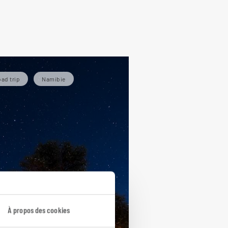
ad trip
Namibie
À propos des cookies
× 4 à la belle étoile