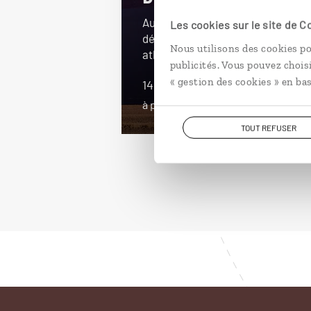
Autotour dans le Sud namibien, d
Les cookies sur le site de 
désert du Kalahari à la côte
Nous utilisons des cookies po
atlantique.
publicités. Vous pouvez chois
« gestion des cookies » en bas
14 jours / 11 nuits
à partir de 3200€
TOUT REFUSER