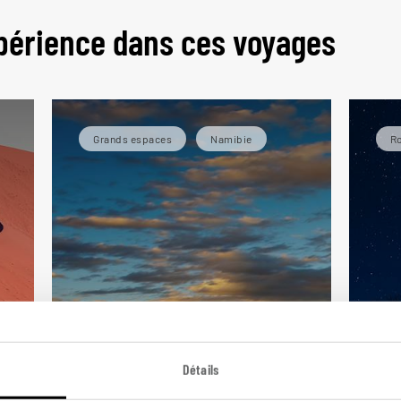
périence dans ces voyages
Grands espaces
Namibie
Ro
Détails
Namibie infinie
4 