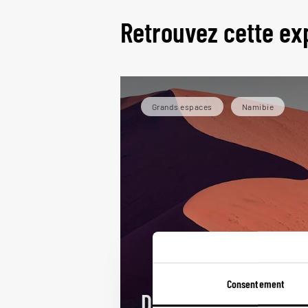
Retrouvez cette ex
Grands espaces
Namibie
Consentement
Déserts australs