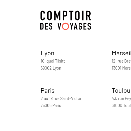
Lyon
Marsei
10, quai Tilsitt
12, rue Bre
69002 Lyon
13001 Marse
Paris
Toulou
2 au 18 rue Saint-Victor
43, rue Pey
75005 Paris
31000 Tou