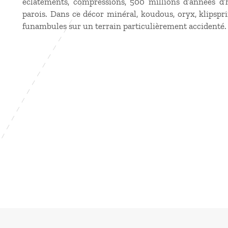
éclatements, compressions, 500 millions d’années d’h
parois. Dans ce décor minéral, koudous, oryx, klipsp
funambules sur un terrain particulièrement accidenté. T