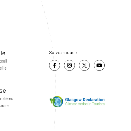
lle
Suivez-nous :
teuil
ille
se
rolières
louse