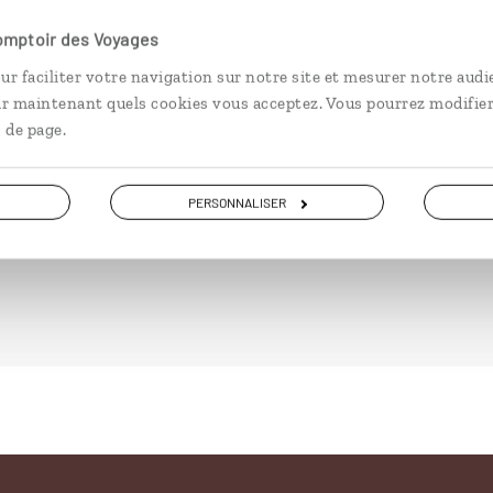
u
Tour complet de la Namibie :
Circ
Comptoir des Voyages
Etosha, Damaraland, désert du
Nam
ur faciliter votre navigation sur notre site et mesurer notre audi
Kalahari...
Sos
ir maintenant quels cookies vous acceptez. Vous pourrez modifier
 de page.
15 jours / 12 nuits
11 j
à partir de 3500€
à pa
PERSONNALISER