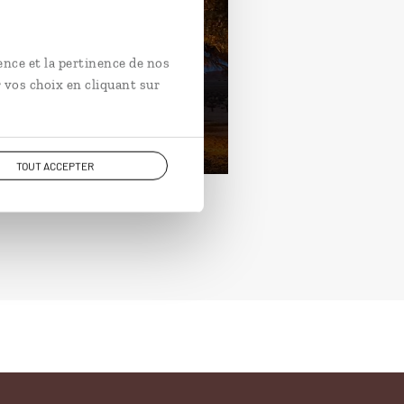
uit en 4 × 4 camping en
ibie, du Waterberg au
ence et la pertinence de nos
suvlei.
 vos choix en cliquant sur
ours / 9 nuits
rtir de 2900€
TOUT ACCEPTER