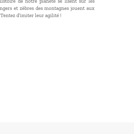
istoire de notre planète se lisent sur les
ringers et zèbres des montagnes jouent aux
entez d’imiter leur agilité !