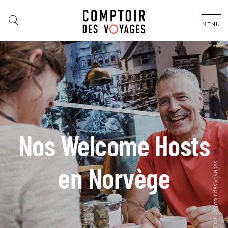
MENU
Nos Welcome Hosts
en Norvège