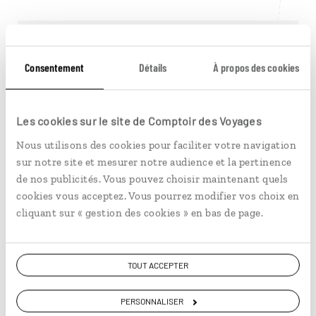
Consentement
Détails
À propos des cookies
Les cookies sur le site de Comptoir des Voyages
Nous utilisons des cookies pour faciliter votre navigation
sur notre site et mesurer notre audience et la pertinence
de nos publicités. Vous pouvez choisir maintenant quels
cookies vous acceptez. Vous pourrez modifier vos choix en
Sébastien
cliquant sur « gestion des cookies » en bas de page.
Welcome Host à Bergen
Le temps d'une bière norvégienne, faites
TOUT ACCEPTER
connaissance avec notre Welcome Host
Sébastien, qui vit à Bergen depuis 2021.
PERSONNALISER