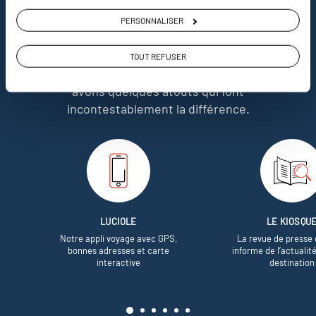
nous
PERSONNALISER
Soyons honnête, nous ne sommes pas les seuls
TOUT REFUSER
à proposer des voyages sur mesure,
mais nous
avons quelques atouts qui font
incontestablement la différence.
LUCIOLE
LE KIOSQU
Notre appli voyage avec GPS,
La revue de presse 
bonnes adresses et carte
informe de l’actualit
interactive
destination