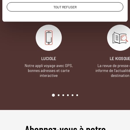
avons quelques atouts qui font
TOUT REFUSER
incontestablement la différence.
LUCIOLE
LE KIOSQU
Notre appli voyage avec GPS,
La revue de presse 
bonnes adresses et carte
informe de l’actualit
interactive
destination
Abonnez-vous à notre