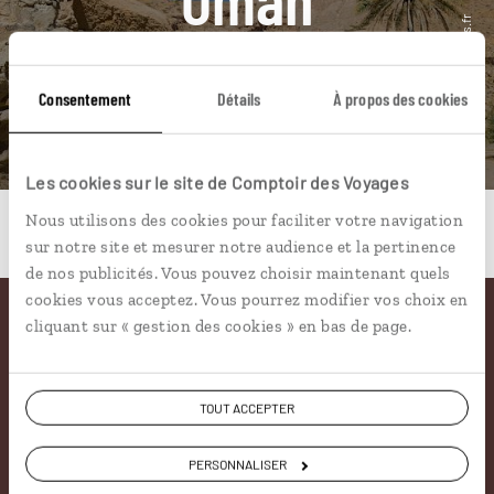
Consentement
Détails
À propos des cookies
DÉCOUVRIR
Les cookies sur le site de Comptoir des Voyages
Nous utilisons des cookies pour faciliter votre navigation
sur notre site et mesurer notre audience et la pertinence
de nos publicités. Vous pouvez choisir maintenant quels
cookies vous acceptez. Vous pourrez modifier vos choix en
cliquant sur « gestion des cookies » en bas de page.
Pourquoi voyager avec
nous
TOUT ACCEPTER
Soyons honnête, nous ne sommes pas les seuls
PERSONNALISER
à proposer des voyages sur mesure,
mais nous