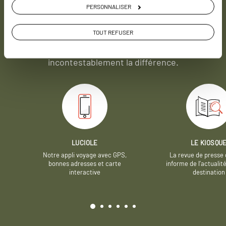
PERSONNALISER
Soyons honnête, nous ne sommes pas les seuls
TOUT REFUSER
à proposer des voyages sur mesure,
mais nous
avons quelques atouts qui font
incontestablement la différence.
LUCIOLE
LE KIOSQU
Notre appli voyage avec GPS,
La revue de presse 
bonnes adresses et carte
informe de l’actualit
interactive
destination