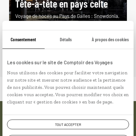
Tête-à-tête en pays celte
Voyage de noces au Pays de Galles : Snowdonia,
St David’s, Cardiff et Tenby.
11 jours / 10 nuits
Consentement
Détails
À propos des cookies
à partir de 2800€
Les cookies sur le site de Comptoir des Voyages
Nous utilisons des cookies pour faciliter votre navigation
sur notre site et mesurer notre audience et la pertinence
de nos publicités. Vous pouvez choisir maintenant quels
cookies vous acceptez. Vous pourrez modifier vos choix en
cliquant sur « gestion des cookies » en bas de page.
Pourquoi voyager avec
TOUT ACCEPTER
nous