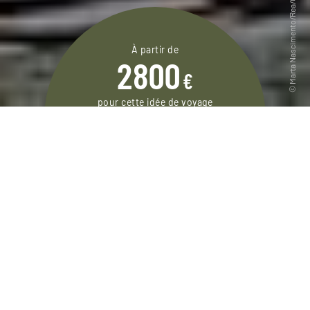
À partir de
2800
€
pour cette idée de voyage
11 jours / 10 nuits
DEMANDER UN DEVIS
Autotour en amoureux à travers le Pays de
Galles, avec des nuits en manoirs, beaux