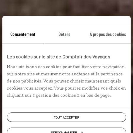
Tête-à-tête en pays
Consentement
Détails
À propos des cookies
celte
Les cookies sur le site de Comptoir des Voyages
Nous utilisons des cookies pour faciliter votre navigation
Voyage de noces au Pays de Galles : Snowdonia, St
sur notre site et mesurer notre audience et la pertinence
David’s, Cardiff et Tenby.
de nos publicités. Vous pouvez choisir maintenant quels
cookies vous acceptez. Vous pourrez modifier vos choix en
En amoureux
cliquant sur « gestion des cookies » en bas de page.
Voir les 42 avis sur les voyages au Pays de
TOUT ACCEPTER
Galles
PERSONNALISER