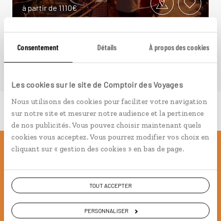
à partir de 1110€
Consentement
Détails
À propos des cookies
Les cookies sur le site de Comptoir des Voyages
Nous utilisons des cookies pour faciliter votre navigation
sur notre site et mesurer notre audience et la pertinence
de nos publicités. Vous pouvez choisir maintenant quels
cookies vous acceptez. Vous pourrez modifier vos choix en
cliquant sur « gestion des cookies » en bas de page.
Pourquoi voyager avec
nous
TOUT ACCEPTER
Soyons honnête, nous ne sommes pas les seuls
PERSONNALISER