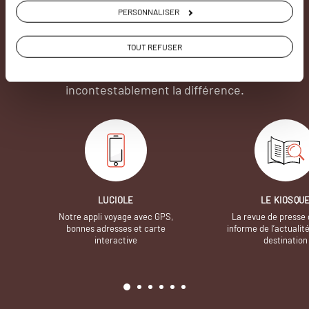
nous
PERSONNALISER
Soyons honnête, nous ne sommes pas les seuls
TOUT REFUSER
à proposer des voyages sur mesure,
mais nous
avons quelques atouts qui font
incontestablement la différence.
LUCIOLE
LE KIOSQU
Notre appli voyage avec GPS,
La revue de presse 
bonnes adresses et carte
informe de l’actualit
interactive
destination